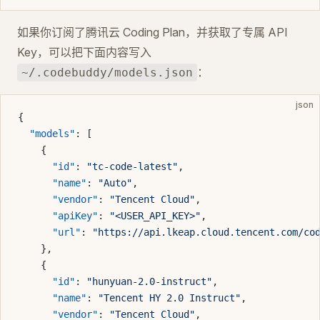
如果你订阅了腾讯云 Coding Plan，并获取了专属 API
Key，可以把下面内容写入
：
~/.codebuddy/models.json
json
{
  "models"
: [
    {
      "id"
: 
"tc-code-latest"
,
      "name"
: 
"Auto"
,
      "vendor"
: 
"Tencent Cloud"
,
      "apiKey"
: 
"<USER_API_KEY>"
,
      "url"
: 
"https://api.lkeap.cloud.tencent.com/co
    },
    {
      "id"
: 
"hunyuan-2.0-instruct"
,
      "name"
: 
"Tencent HY 2.0 Instruct"
,
      "vendor"
: 
"Tencent Cloud"
,