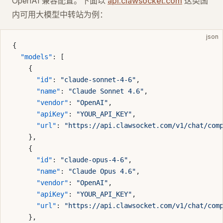
OpenAI 兼容配置。下面以
api.clawsocket.com
这类国
内可用大模型中转站为例：
json
{
  "models"
: [
    {
      "id"
: 
"claude-sonnet-4-6"
,
      "name"
: 
"Claude Sonnet 4.6"
,
      "vendor"
: 
"OpenAI"
,
      "apiKey"
: 
"YOUR_API_KEY"
,
      "url"
: 
"https://api.clawsocket.com/v1/chat/com
    },
    {
      "id"
: 
"claude-opus-4-6"
,
      "name"
: 
"Claude Opus 4.6"
,
      "vendor"
: 
"OpenAI"
,
      "apiKey"
: 
"YOUR_API_KEY"
,
      "url"
: 
"https://api.clawsocket.com/v1/chat/com
    },