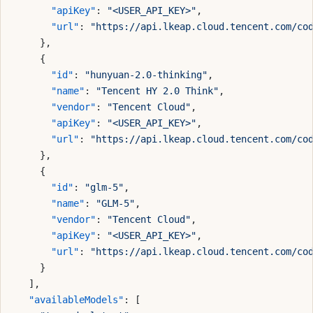
      "apiKey"
: 
"<USER_API_KEY>"
,
      "url"
: 
"https://api.lkeap.cloud.tencent.com/co
    },
    {
      "id"
: 
"hunyuan-2.0-thinking"
,
      "name"
: 
"Tencent HY 2.0 Think"
,
      "vendor"
: 
"Tencent Cloud"
,
      "apiKey"
: 
"<USER_API_KEY>"
,
      "url"
: 
"https://api.lkeap.cloud.tencent.com/co
    },
    {
      "id"
: 
"glm-5"
,
      "name"
: 
"GLM-5"
,
      "vendor"
: 
"Tencent Cloud"
,
      "apiKey"
: 
"<USER_API_KEY>"
,
      "url"
: 
"https://api.lkeap.cloud.tencent.com/co
    }
  ],
  "availableModels"
: [