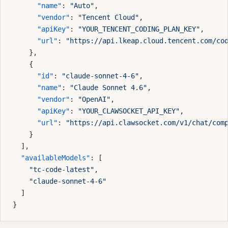
      "name"
: 
"Auto"
,
      "vendor"
: 
"Tencent Cloud"
,
      "apiKey"
: 
"YOUR_TENCENT_CODING_PLAN_KEY"
,
      "url"
: 
"https://api.lkeap.cloud.tencent.com/co
    },
    {
      "id"
: 
"claude-sonnet-4-6"
,
      "name"
: 
"Claude Sonnet 4.6"
,
      "vendor"
: 
"OpenAI"
,
      "apiKey"
: 
"YOUR_CLAWSOCKET_API_KEY"
,
      "url"
: 
"https://api.clawsocket.com/v1/chat/com
    }
  ],
  "availableModels"
: [
    "tc-code-latest"
,
    "claude-sonnet-4-6"
  ]
}