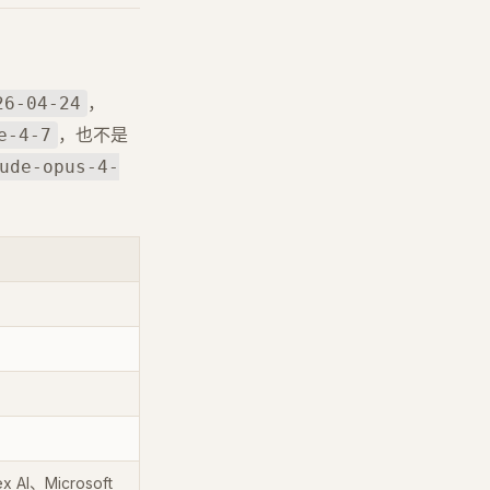
，
26-04-24
，也不是
e-4-7
ude-opus-4-
 AI、Microsoft