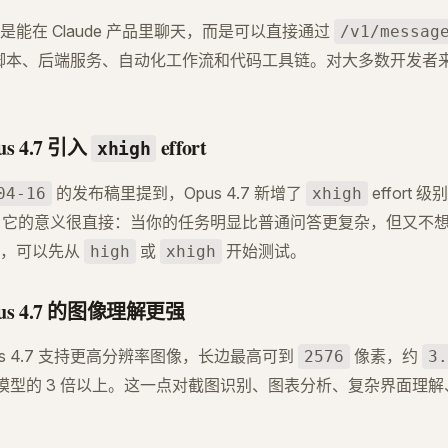
能在 Claude 产品里聊天，而是可以直接通过
/v1/messag
7 接进脚本、后端服务、自动化工作流和代码工具链。对大多数开发
pus 4.7 引入
effort
xhigh
的发布稿里提到，Opus 4.7 新增了
effort 
04-16
xhigh
它的意义很直接：当你的任务明显比普通问答更复杂，但又不
时，可以先从
或
开始测试。
high
xhigh
 Opus 4.7 的图像理解更强
s 4.7 支持更高分辨率图像，长边最高可到
像素，约
2576
3.
de 模型的 3 倍以上。这一点对截图识别、图表分析、复杂界面理