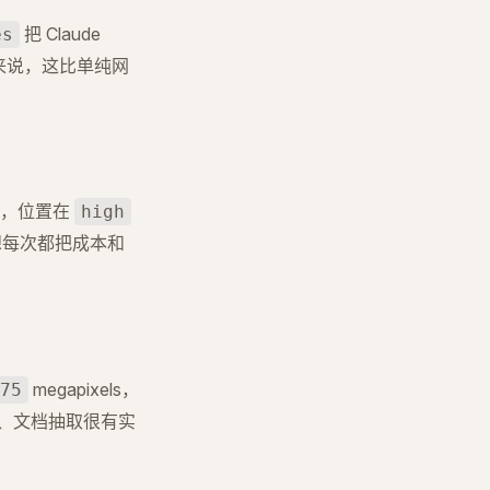
把 Claude
es
者来说，这比单纯网
级别，位置在
high
想每次都把成本和
megapixels，
75
解、文档抽取很有实