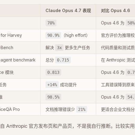
Claude Opus 4.7 表现
对比 Opus 4.6
Opus 4.6 为
70%
58%
for Harvey
（high effort）
官方评价为推理校
90.9%
-Bench
解决
更多生产任务
代码质量和测试质
3x
agent benchmark
总分
在 Anthropic
0.715
nce 模块
Opus 4.6 为
0.813
0.7
骤任务
成功提升
工具错误降到原来
+14%
准
Opus 4.6 为
98.5%
54.
ficeQA Pro
文档推理错误少
更适合企业文档分
21%
 Anthropic 官方发布页和产品页，不是我自行推断。比较实