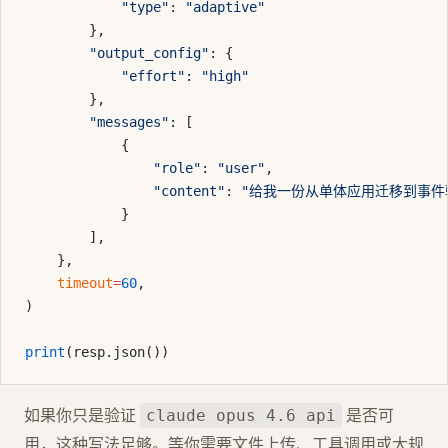
            "type"
: 
"adaptive"
        },
        "output_config"
: {
            "effort"
: 
"high"
        },
        "messages"
: [
            {
                "role"
: 
"user"
,
                "content"
: 
"给我一份从单体应用迁移到事件
            }
        ],
    },
    timeout
=
60
,
)
print
(resp.json())
如果你只是验证
是否可
claude opus 4.6 api
用，这种写法足够。等你需要文件上传、工具调用或大规