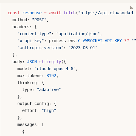
ts
const
 response
 =
 await
 fetch
(
"https://api.clawsocket
  method: 
"POST"
,
  headers: {
    "content-type"
: 
"application/json"
,
    "x-api-key"
: process.env.
CLAWSOCKET_API_KEY
 ??
 "
    "anthropic-version"
: 
"2023-06-01"
  },
  body: 
JSON
.
stringify
({
    model: 
"claude-opus-4-6"
,
    max_tokens: 
8192
,
    thinking: {
      type: 
"adaptive"
    },
    output_config: {
      effort: 
"high"
    },
    messages: [
      {