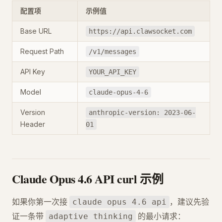
配置项
示例值
Base URL
https://api.clawsocket.com
Request Path
/v1/messages
API Key
YOUR_API_KEY
Model
claude-opus-4-6
Version
anthropic-version: 2023-06-
Header
01
Claude Opus 4.6 API curl 示例
如果你第一次接
，建议先验
claude opus 4.6 api
证一条带
的最小请求：
adaptive thinking