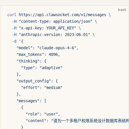
bash
curl
 https://api.clawsocket.com/v1/messages
 \
  -H
 "content-type: application/json"
 \
  -H
 "x-api-key: YOUR_API_KEY"
 \
  -H
 "anthropic-version: 2023-06-01"
 \
  -d
 '{
    "model": "claude-opus-4-6",
    "max_tokens": 4096,
    "thinking": {
      "type": "adaptive"
    },
    "output_config": {
      "effort": "medium"
    },
    "messages": [
      {
        "role": "user",
        "content": "请为一个多租户权限系统设计数据库
      }