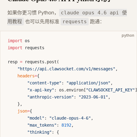
如果你更习惯 Python，
claude opus 4.6 api 使
也可以先用标准
跑通：
用教程
requests
python
import
 os
import
 requests
resp 
=
 requests.post(
    "https://api.clawsocket.com/v1/messages"
,
    headers
=
{
        "content-type"
: 
"application/json"
,
        "x-api-key"
: os.environ[
"CLAWSOCKET_API_KEY"
        "anthropic-version"
: 
"2023-06-01"
,
    },
    json
=
{
        "model"
: 
"claude-opus-4-6"
,
        "max_tokens"
: 
8192
,
        "thinking"
: {